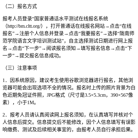
（二）报名方式
报考人员登录“国家普通话水平测试在线报名系统
（http://bm.cltt.org/），打开普通话在线报名网站→点击“在线
报名”→注册个人信息并登录→点击“我要报名”→选择“陇南师
范学院语言文字培训测试站”，自主选择测试日期进行网上报
名→点击“下一步”→阅读报名须知→填写报名信息→点击“下
一步”→提交报名信息成功。
（三）注意事项
1．因系统原因，建议考生使用谷歌浏览器进行报名，其他浏
览器可能会出现选项不全的情况。报名时上传的照片背景为白
色近期免冠证件照，JPG格式（尺寸是3.5×5.3cm，390×567像
素），小于1M。
2．报考人员请认真阅读网上报名须知，在认真填写并核对个
人信息后提交。信息提交后不能修改，因个人信息填写有误影
响缴费、测试及后续相关事宜的，由报考人员自行承担后果。