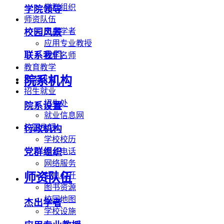
党群组织
学院领导
师资队伍
校园风景
杰出学者
应用专业教授
联系我们
教学名师
教育教学
院系机构
科学研究
招生就业
招生处
院系设置
就业信息网
校园生活
行政机构
学校校历
党群组织
办公电话
网络服务
师资队伍
信息公开
图书资源
校园地图
杰出学者
学校设施